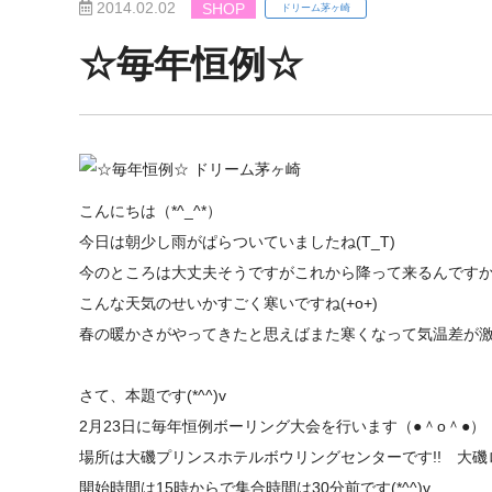
2014.02.02
SHOP
ドリーム茅ヶ崎
☆毎年恒例☆
こんにちは（*^_^*）
今日は朝少し雨がぱらついていましたね(T_T)
今のところは大丈夫そうですがこれから降って来るんですか
こんな天気のせいかすごく寒いですね(+o+)
春の暖かさがやってきたと思えばまた寒くなって気温差が激し
さて、本題です(*^^)v
2月23日に毎年恒例ボーリング大会を行います（●＾o＾●）
場所は大磯プリンスホテルボウリングセンターです!! 大
開始時間は15時からで集合時間は30分前です(*^^)v