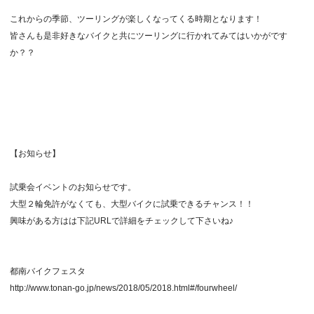
これからの季節、ツーリングが楽しくなってくる時期となります！
皆さんも是非好きなバイクと共にツーリングに行かれてみてはいかがです
か？？
【お知らせ】
試乗会イベントのお知らせです。
大型２輪免許がなくても、大型バイクに試乗できるチャンス！！
興味がある方はは下記URLで詳細をチェックして下さいね♪
都南バイクフェスタ
http://www.tonan-go.jp/news/2018/05/2018.html#/fourwheel/