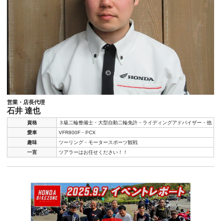
営業・店長代理
石井 達也
資格
３級二輪整備士・大型自動二輪免許・ライディングアドバイザー・他
愛車
VFR800F・PCX
趣味
ツーリング・モータースポーツ観戦
一言
ツアラーはお任せください！！