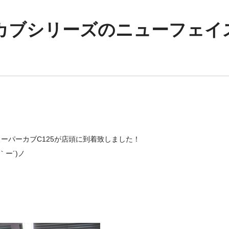
】カブシリーズのニューフェイ
ーパーカブC125が店頭に到着致しました！
ー´)ノ