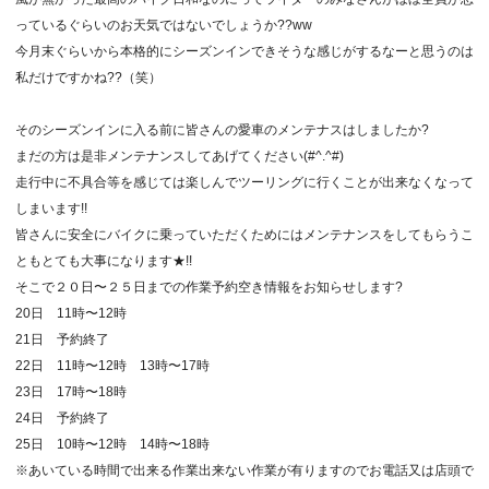
っているぐらいのお天気ではないでしょうか??ww
今月末ぐらいから本格的にシーズンインできそうな感じがするなーと思うのは
私だけですかね??（笑）
そのシーズンインに入る前に皆さんの愛車のメンテナスはしましたか?
まだの方は是非メンテナンスしてあげてください(#^.^#)
走行中に不具合等を感じては楽しんでツーリングに行くことが出来なくなって
しまいます!!
皆さんに安全にバイクに乗っていただくためにはメンテナンスをしてもらうこ
ともとても大事になります★!!
そこで２０日〜２５日までの作業予約空き情報をお知らせします?
20日 11時〜12時
21日 予約終了
22日 11時〜12時 13時〜17時
23日 17時〜18時
24日 予約終了
25日 10時〜12時 14時〜18時
※あいている時間で出来る作業出来ない作業が有りますのでお電話又は店頭で