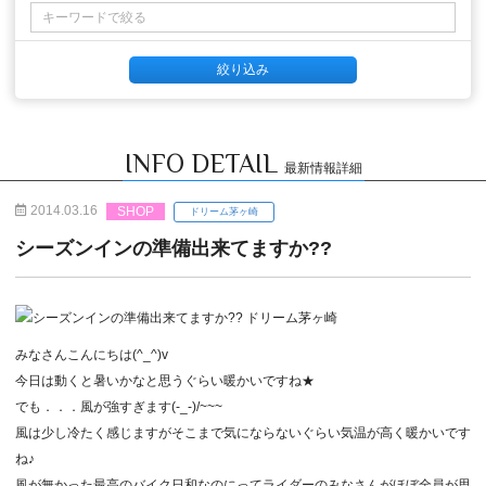
INFO DETAIL
最新情報詳細
2014.03.16
SHOP
ドリーム茅ヶ崎
シーズンインの準備出来てますか??
みなさんこんにちは(^_^)v
今日は動くと暑いかなと思うぐらい暖かいですね★
でも．．．風が強すぎます(-_-)/~~~
風は少し冷たく感じますがそこまで気にならないぐらい気温が高く暖かいです
ね♪
風が無かった最高のバイク日和なのにってライダーのみなさんがほぼ全員が思