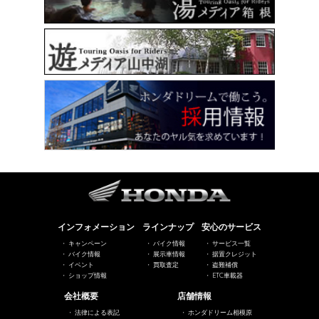
インフォメーション
ラインナップ
安心のサービス
キャンペーン
バイク情報
サービス一覧
バイク情報
展示車情報
据置クレジット
イベント
買取査定
盗難補償
ショップ情報
ETC車載器
会社概要
店舗情報
法律による表記
ホンダドリーム相模原