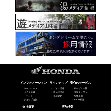
インフォメーション
ラインナップ
安心のサービス
キャンペーン
バイク情報
サービス一覧
バイク情報
展示車情報
据置クレジット
イベント
買取査定
盗難補償
ショップ情報
ETC車載器
会社概要
店舗情報