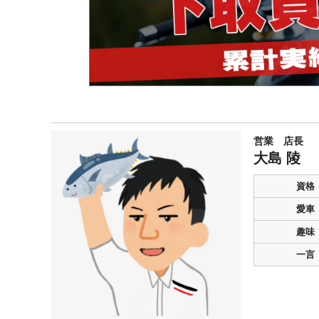
営業 店長
大島 陵
資格
愛車
趣味
一言