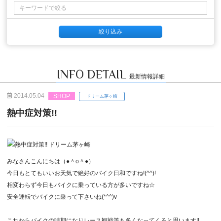
INFO DETAIL
最新情報詳細
2014.05.04
SHOP
ドリーム茅ヶ崎
熱中症対策!!
みなさんこんにちは（●＾o＾●）
今日もとてもいいお天気で絶好のバイク日和ですね!(^^)!
相変わらず今日もバイクに乗っている方が多いですね☆
安全運転でバイクに乗って下さいね(*^^)v
これからバイクの時期になりレース観戦等も多くなってくると思います!!