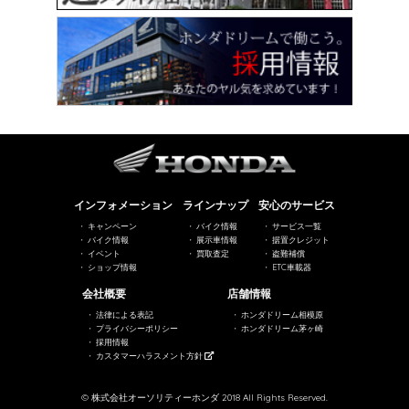
インフォメーション
ラインナップ
安心のサービス
キャンペーン
バイク情報
サービス一覧
バイク情報
展示車情報
据置クレジット
イベント
買取査定
盗難補償
ショップ情報
ETC車載器
会社概要
店舗情報
法律による表記
ホンダドリーム相模原
プライバシーポリシー
ホンダドリーム茅ヶ崎
採用情報
カスタマーハラスメント方針
© 株式会社オーソリティーホンダ 2018 All Rights Reserved.