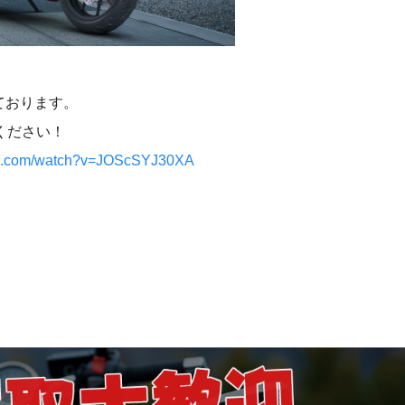
ております。
ください！
be.com/watch?v=JOScSYJ30XA