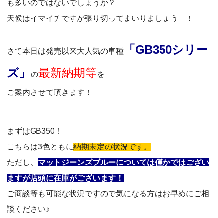
も多いのではないでしょうか？
天候はイマイチですが張り切ってまいりましょう！！
「GB350シリー
さて本日は発売以来大人気の車種
ズ」
最新納期等
の
を
ご案内させて頂きます！
まずはGB350！
こちらは3色ともに
納期未定の状況です。
ただし、
マットジーンズブルーについては僅かではござい
ますが店頭に在庫がございます！
ご商談等も可能な状況ですので気になる方はお早めにご相
談ください♪