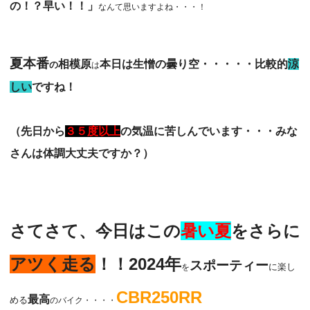
の！？早い！！」
なんて思いますよね・・・！
夏
本番
相模原
本日は生憎の曇り空・・・・・比較的
涼
の
は
しい
ですね！
（先日から
３５度以上
の気温に苦しんでいます・・・みな
さんは体調大丈夫ですか？）
さてさて、今日はこの
暑い夏
をさらに
アツく走る
！！2024年
スポーティー
に楽し
を
CBR250RR
最高
める
のバイク・・・・