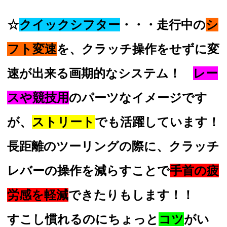
☆
クイックシフター
・・・走行中の
シ
フト変速
を、クラッチ操作をせずに変
速が出来る画期的なシステム！
レー
スや競技用
のパーツなイメージです
が、
ストリート
でも活躍しています！
長距離のツーリングの際に、クラッチ
レバーの操作を減らすことで
手首の疲
労感を軽減
できたりもします！！
すこし慣れるのにちょっと
コツ
がい