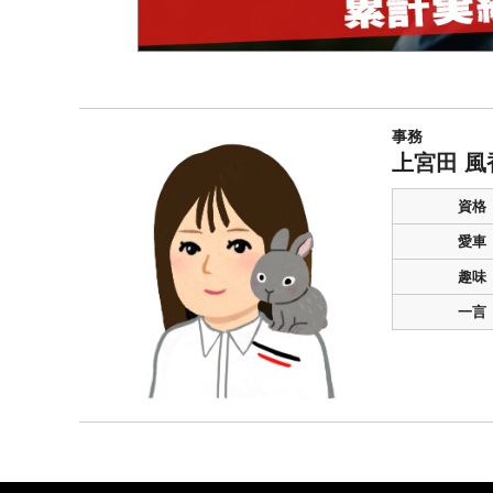
事務
上宮田 風
資格
愛車
趣味
一言