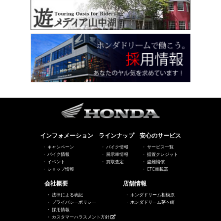
インフォメーション
ラインナップ
安心のサービス
キャンペーン
バイク情報
サービス一覧
バイク情報
展示車情報
据置クレジット
イベント
買取査定
盗難補償
ショップ情報
ETC車載器
会社概要
店舗情報
法律による表記
ホンダドリーム相模原
プライバシーポリシー
ホンダドリーム茅ヶ崎
採用情報
カスタマーハラスメント方針