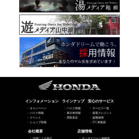
インフォメーション
ラインナップ
安心のサービス
キャンペーン
バイク情報
サービス一覧
バイク情報
展示車情報
据置クレジット
イベント
買取査定
盗難補償
ショップ情報
ETC車載器
会社概要
店舗情報
法律による表記
ホンダドリーム相模原