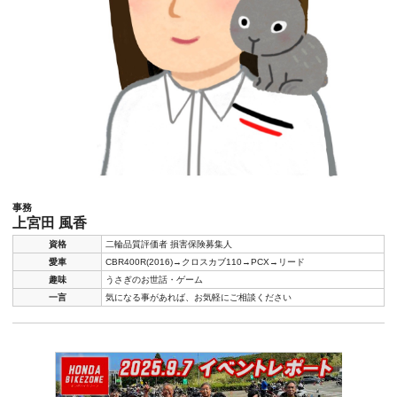
事務
上宮田 風香
資格
二輪品質評価者 損害保険募集人
愛車
CBR400R(2016)→クロスカブ110→PCX→リード
趣味
うさぎのお世話・ゲーム
一言
気になる事があれば、お気軽にご相談ください