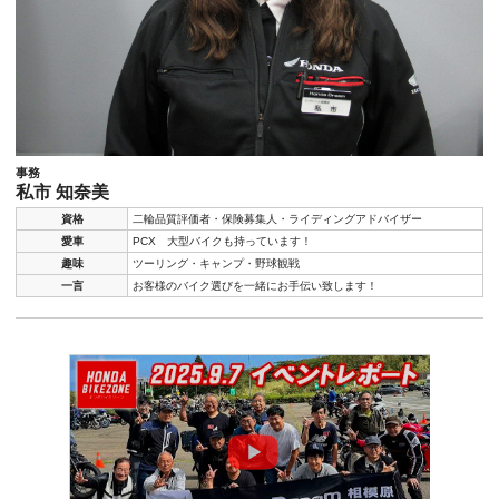
事務
私市 知奈美
資格
二輪品質評価者・保険募集人・ライディングアドバイザー
愛車
PCX 大型バイクも持っています！
趣味
ツーリング・キャンプ・野球観戦
一言
お客様のバイク選びを一緒にお手伝い致します！