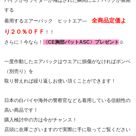
バイクからライダーが飛ばされた瞬間にエアバックが展開
する
全商品定価よ
着用するエアーバック ヒットエア―
り２０％ＯＦＦ
！！
さらに！今なら！
〈CE胸部パットASC〉
プレゼント
☺
一度作動したエアバックはウエアに損傷がなければボンベ
（別売り）を
取り替えれば繰り返しお使い頂くことができます！
日本の白バイや海外の警察官なども着用している信頼性の
高い商品です！
購入検討中の方は今がチャンス！
店頭に在庫ございますので実際に手に取ってご覧ください