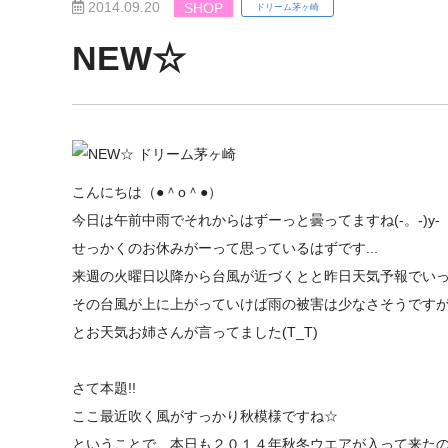
2014.09.20
SHOP
ドリーム茅ヶ崎
NEW☆
こんにちは（●＾o＾●）
今日は午前中雨でそれからはずーっと曇ってますね(-。-)y-
せっかくのお休みがーって思っているはずです...
来週の火曜日以降から台風が近づくとと昨日天気予報でいって
その台風が上に上がっていけば雨の被害は少なさそうです
とお天気お姉さんが言ってました(T_T)
さて本題!!
ここ最近吹く風がすっかり秋模様ですね☆
ということで、本日も２０１４年秋冬ウエアが入って来たので