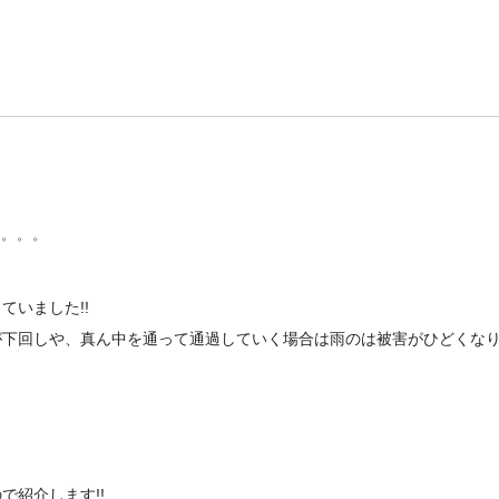
゜゜゜
いました!!
が下回しや、真ん中を通って通過していく場合は雨のは被害がひどくな
紹介します!!