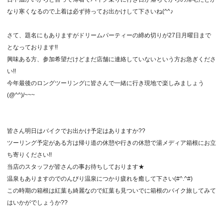
なり寒くなるので上着は必ず持ってお出かけして下さいね(^^♪
さて、題名にもありますがドリームパーティーの締め切りが27日月曜日まで
となっております!!
興味ある方、参加希望だけどまだ店舗に連絡していないという方お急ぎくださ
い!!
今年最後のロングツーリングに皆さんで一緒に行き現地で楽しみましょう
(@^^)/~~~
皆さん明日はバイクでお出かけ予定はありますか??
ツーリング予定がある方は帰り道の休憩や行きの休憩で湯メディア箱根にお立
ち寄りください!!
当店のスタッフが皆さんの事お待ちしております★
温泉もありますのでのんびり温泉につかり疲れを癒して下さい(#^.^#)
この時期の箱根は紅葉も綺麗なので紅葉も見ついでに箱根のバイク旅してみて
はいかがでしょうか??