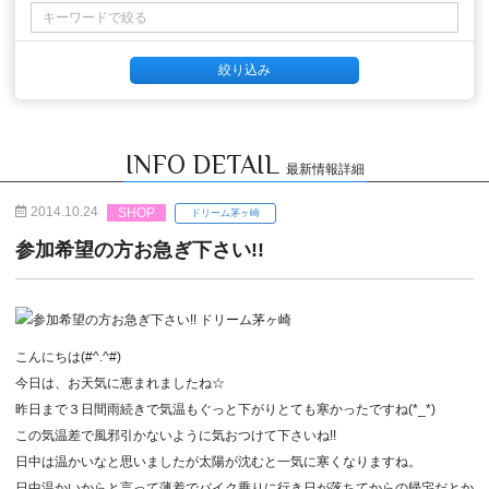
INFO DETAIL
最新情報詳細
2014.10.24
SHOP
ドリーム茅ヶ崎
参加希望の方お急ぎ下さい!!
こんにちは(#^.^#)
今日は、お天気に恵まれましたね☆
昨日まで３日間雨続きで気温もぐっと下がりとても寒かったですね(*_*)
この気温差で風邪引かないように気おつけて下さいね!!
日中は温かいなと思いましたが太陽が沈むと一気に寒くなりますね。
日中温かいからと言って薄着でバイク乗りに行き日が落ちてからの帰宅だとか