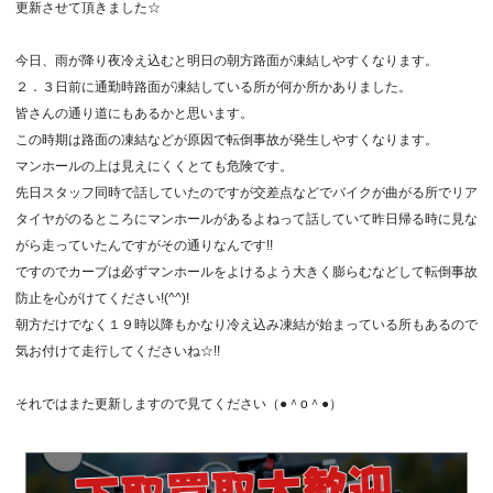
更新させて頂きました☆
今日、雨が降り夜冷え込むと明日の朝方路面が凍結しやすくなります。
２．３日前に通勤時路面が凍結している所が何か所かありました。
皆さんの通り道にもあるかと思います。
この時期は路面の凍結などが原因で転倒事故が発生しやすくなります。
マンホールの上は見えにくくとても危険です。
先日スタッフ同時で話していたのですが交差点などでバイクが曲がる所でリア
タイヤがのるところにマンホールがあるよねって話していて昨日帰る時に見な
がら走っていたんですがその通りなんです!!
ですのでカーブは必ずマンホールをよけるよう大きく膨らむなどして転倒事故
防止を心がけてください!(^^)!
朝方だけでなく１９時以降もかなり冷え込み凍結が始まっている所もあるので
気お付けて走行してくださいね☆!!
それではまた更新しますので見てください（●＾o＾●）