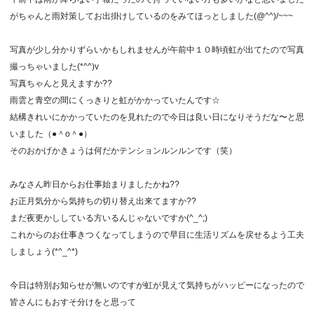
がちゃんと雨対策してお出掛けしているのをみてほっとしました(@^^)/~~~
写真が少し分かりずらいかもしれませんが午前中１０時頃虹が出てたので写真
撮っちゃいました(*^^)v
写真ちゃんと見えますか??
雨雲と青空の間にくっきりと虹がかかっていたんです☆
結構きれいにかかっていたのを見れたので今日は良い日になりそうだな〜と思
いました（●＾o＾●）
そのおかげかきょうは何だかテンションルンルンです（笑）
みなさん昨日からお仕事始まりましたかね??
お正月気分から気持ちの切り替え出来てますか??
まだ夜更かししている方いるんじゃないですか(^_^;)
これからのお仕事きつくなってしまうので早目に生活リズムを戻せるよう工夫
しましょう(*^_^*)
今日は特別お知らせが無いのですが虹が見えて気持ちがハッピーになったので
皆さんにもおすそ分けをと思って