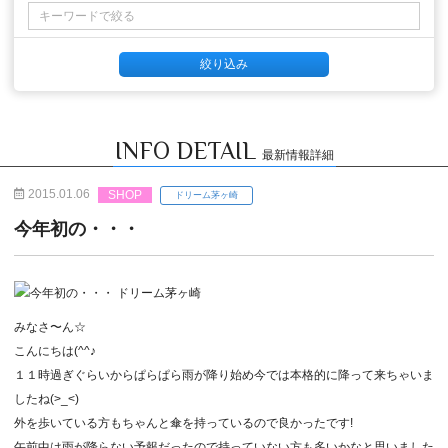
INFO DETAIL
最新情報詳細
2015.01.06
SHOP
ドリーム茅ヶ崎
今年初の・・・
みなさ〜ん☆
こんにちは(^^♪
１１時過ぎぐらいからぱらぱら雨が降り始め今では本格的に降って来ちゃいま
したね(>_<)
外を歩いている方もちゃんと傘を持っているので良かったです!
午前中は雨が降らない予報だったので持っていない方も多いかなと思いました