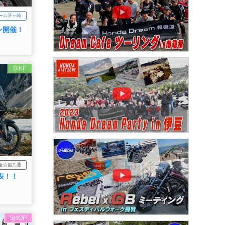
ーム茅ヶ崎
ン開催！
BIKE
全店舗共通
h発表！！
SHOP