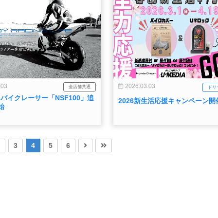
.03
2026.03.03
全店舗共通
ドリ
ニバイクレーサー「NSF100」追
2026新生活応援キャンペーン開
始
3
4
5
6