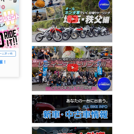
ーム茅ヶ崎
催！