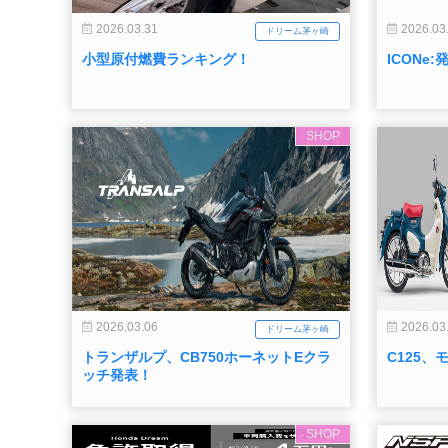
2026.03.31
2026.03
ドリーム茅ヶ崎
小型原付燃費ランキング！
ICONe
SHOP
2026.03.06
2026.03
ドリーム茅ヶ崎
トランザルプ、CB750ホーネットEクラ
C125、
ッチ発表！
SHOP