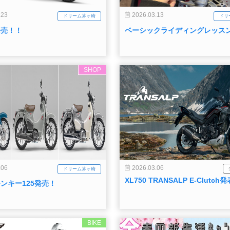
.23
2026.03.13
ドリーム茅ヶ崎
ドリ
:発売！！
ベーシックライディングレッス
SHOP
.06
2026.03.06
ドリーム茅ヶ崎
XL750 TRANSALP E-Clutc
モンキー125発売！
BIKE