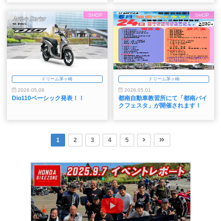
SHOP
SHOP
ドリーム茅ヶ崎
ドリーム茅ヶ崎
2026.05.08
2026.05.01
Dio110ベーシック発表！！
都南自動車教習所にて「都南バイ
クフェスタ」が開催されます！
1
2
3
4
5