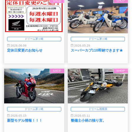
SHOP
SHOP
ドリーム茅ヶ崎
ドリーム茅ヶ崎
2026.06.08
2026.05.29
定休日変更のお知らせ
スーパーカブ110即納できます★
SHOP
SHOP
ドリーム茅ヶ崎
ドリーム相模原
2026.05.15
2026.05.11
新型モデル情報！！！
整備士小林の独り言。