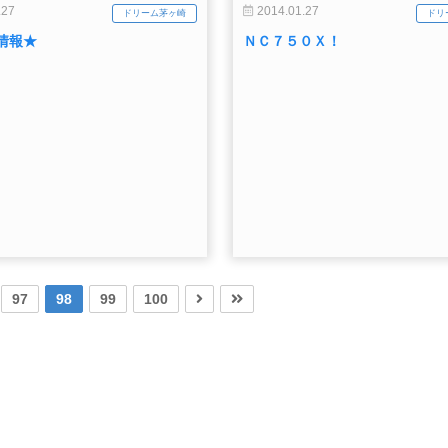
.27
2014.01.27
ドリーム茅ヶ崎
ドリ
情報★
ＮＣ７５０Ｘ！
97
98
99
100