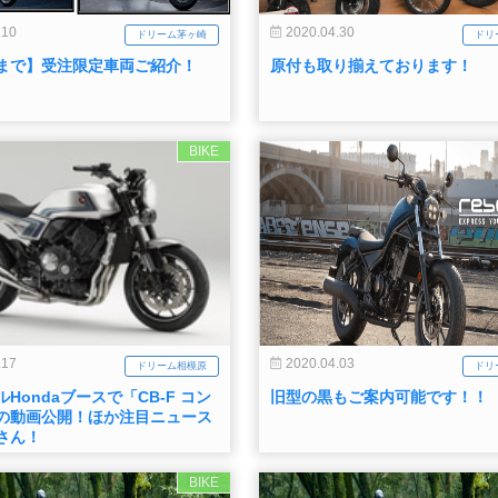
.10
2020.04.30
ドリーム茅ヶ崎
ドリ
まで】受注限定車両ご紹介！
原付も取り揃えております！
BIKE
.17
2020.04.03
ドリーム相模原
ドリ
Hondaブースで「CB-F コン
旧型の黒もご案内可能です！！
の動画公開！ほか注目ニュース
さん！
BIKE