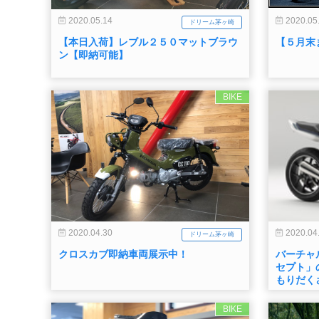
2020.05.14
2020.05
ドリーム茅ヶ崎
【本日入荷】レブル２５０マットブラウ
【５月末
ン【即納可能】
BIKE
2020.04.30
2020.04
ドリーム茅ヶ崎
クロスカブ即納車両展示中！
バーチャル
セプト」
もりだく
BIKE