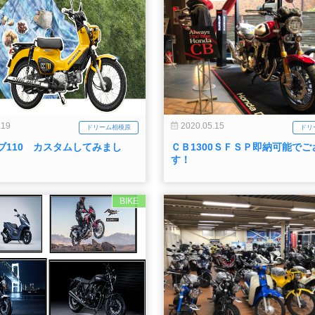
.19
2020.05.15
ドリーム相模原
ドリ
ブ110 カスタムしてみまし
ＣＢ1300ＳＦＳＰ即納可能でご
す！
BIKE