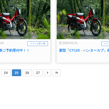
.24
2020.03.21
ドリーム茅ヶ崎
ドリ
発表ご予約受付中！！
新型「CT125・ハンターカブ」
24
25
26
27