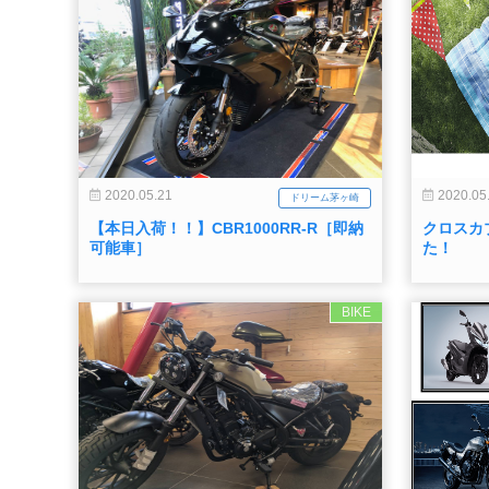
2020.05.21
2020.05
ドリーム茅ヶ崎
【本日入荷！！】CBR1000RR-R［即納
クロスカ
可能車］
た！
BIKE